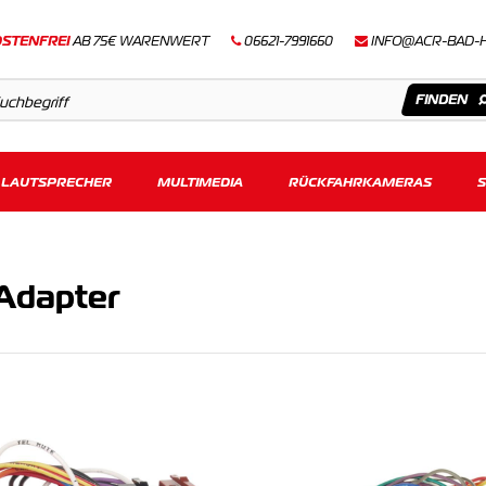
STENFREI
AB 75€ WARENWERT
06621-7991660
INFO@ACR-BAD-
LAUTSPRECHER
Artikel
MULTIMEDIA
RÜCKFAHRKAMERAS
Keine Suchergebnisse gefunden.
Adapter