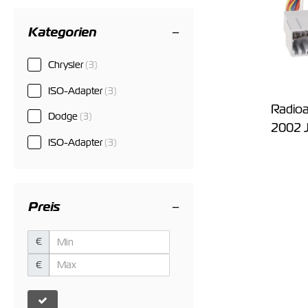
Kategorien
Chrysler
(3)
ISO-Adapter
(3)
Radioa
Dodge
(3)
2002 J
ISO-Adapter
(3)
Preis
€
€