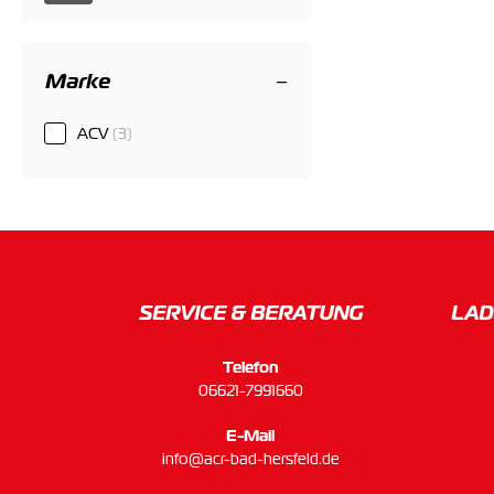
Marke
ACV
(3)
SERVICE & BERATUNG
LAD
Telefon
06621-7991660
E-Mail
info@acr-bad-hersfeld.de