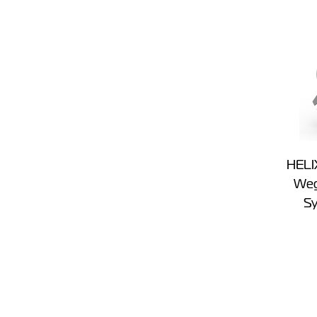
HELI
Weg
Sy