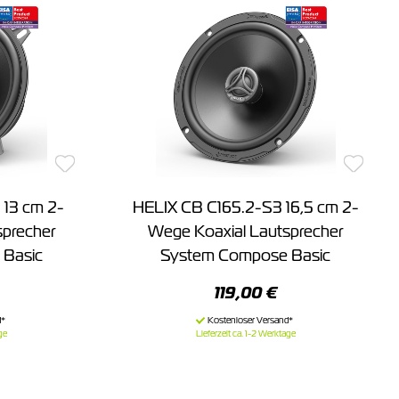
 13 cm 2-
HELIX CB C165.2-S3 16,5 cm 2-
sprecher
Wege Koaxial Lautsprecher
Basic
System Compose Basic
119,00 €
ge
Lieferzeit ca. 1-2 Werktage