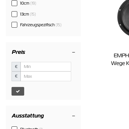
10cm
(19)
13cm
(15)
Fahrzeugspezifisch
(15)
Preis
EMPHA
Wege K
€
€
Ausstattung