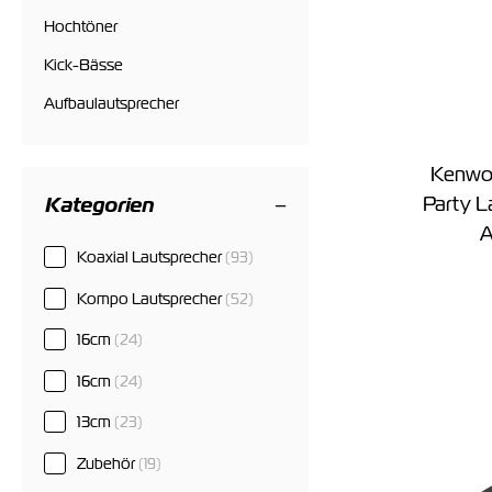
Hochtöner
Kick-Bässe
Aufbaulautsprecher
Kenwo
Party L
Kategorien
A
Koaxial Lautsprecher
(93)
Kompo Lautsprecher
(52)
16cm
(24)
16cm
(24)
13cm
(23)
Zubehör
(19)