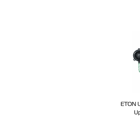
ETON U
U