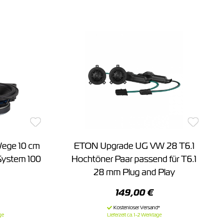
ege 10 cm
ETON Upgrade UG VW 28 T6.1
System 100
Hochtöner Paar passend für T6.1
28 mm Plug and Play
149,00 €
ge
Lieferzeit ca. 1-2 Werktage