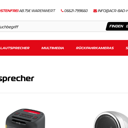
STENFREI
AB 75€ WARENWERT
06621-7991660
INFO@ACR-BAD-
LAUTSPRECHER
Artikel
MULTIMEDIA
RÜCKFAHRKAMERAS
Keine Suchergebnisse gefunden.
sprecher