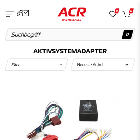
0
0
AKTIVSYSTEMADAPTER
Suchvorschläge
Filter
Keine Suchergebnisse gefunden.
Artikel
Keine Suchergebnisse gefunden.
Kategorien
Keine Suchergebnisse gefunden.