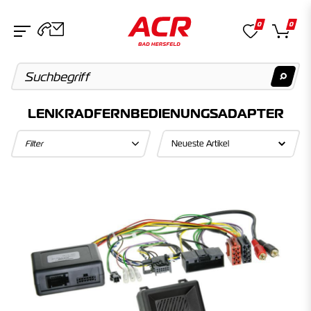
0
0
LENKRADFERNBEDIENUNGSADAPTER
Suchvorschläge
Filter
Keine Suchergebnisse gefunden.
Artikel
Keine Suchergebnisse gefunden.
Kategorien
Keine Suchergebnisse gefunden.