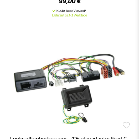
99,00 €
Lieferzeit ca. 1-2 Werktage
Lenkradfernbedienungs-/Displayadapter Ford C-