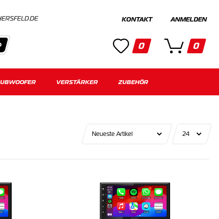
HERSFELD.DE
KONTAKT
ANMELDEN
0
0
SUBWOOFER
Kategorien
VERSTÄRKER
ZUBEHÖR
Keine Suchergebnisse gefunden.