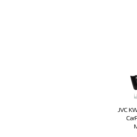
JVC KW
CarP
M