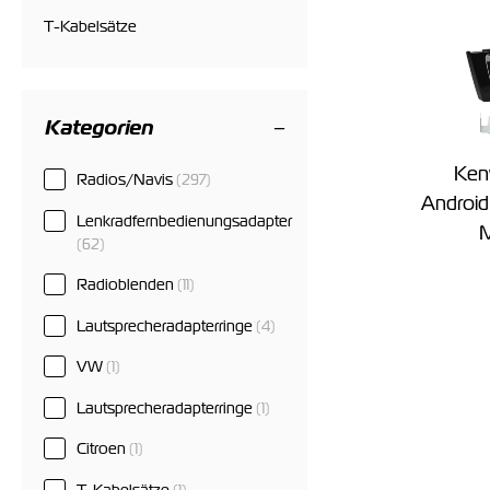
T-Kabelsätze
Kategorien
Ke
Radios/Navis
(297)
Android
Lenkradfernbedienungsadapter
M
(62)
Radioblenden
(11)
Lautsprecheradapterringe
(4)
VW
(1)
Lautsprecheradapterringe
(1)
Citroen
(1)
T-Kabelsätze