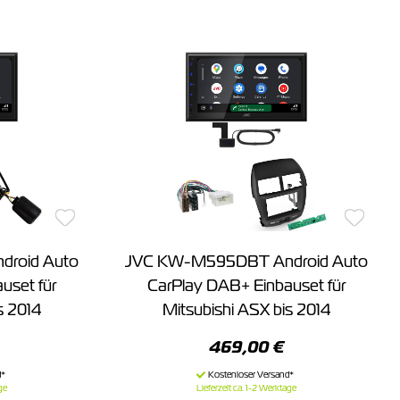
roid Auto
JVC KW-M595DBT Android Auto
uset für
CarPlay DAB+ Einbauset für
s 2014
Mitsubishi ASX bis 2014
469,00 €
ge
Lieferzeit ca. 1-2 Werktage