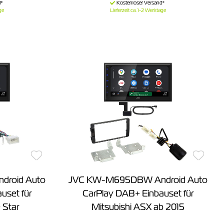
ge
Lieferzeit ca. 1-2 Werktage
roid Auto
JVC KW-M695DBW Android Auto
uset für
CarPlay DAB+ Einbauset für
 Star
Mitsubishi ASX ab 2015