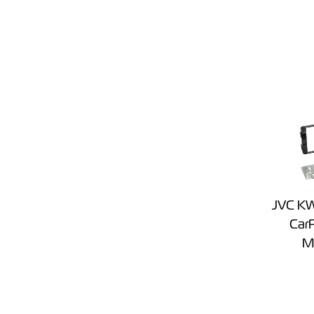
JVC K
CarP
Mi