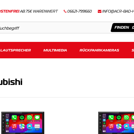
STENFREI
AB 75€ WARENWERT
06621-7991660
INFO@ACR-BAD-
LAUTSPRECHER
Artikel
MULTIMEDIA
RÜCKFAHRKAMERAS
Keine Suchergebnisse gefunden.
bishi