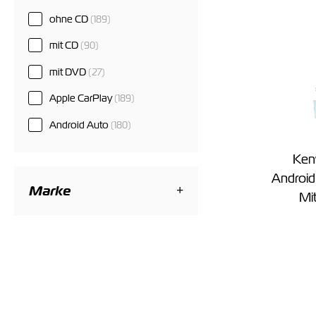
ohne CD
(189)
mit CD
(90)
mit DVD
(27)
Apple CarPlay
(189)
Android Auto
(180)
Ke
Android
Marke
Mit