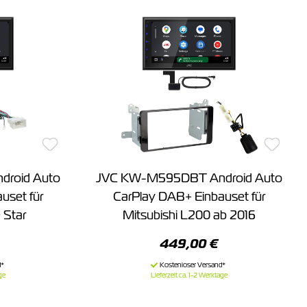
roid Auto
JVC KW-M595DBT Android Auto
uset für
CarPlay DAB+ Einbauset für
 Star
Mitsubishi L200 ab 2016
449,00 €
ge
Lieferzeit ca. 1-2 Werktage