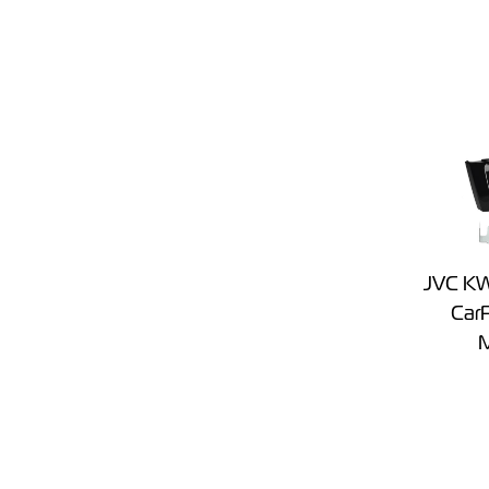
JVC K
CarP
M