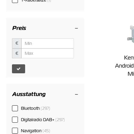
(1)
Preis
€
€
Ke
Android
Mi
Ausstattung
Bluetooth
(297)
Digitalradio DAB+
(297)
Navigation
(45)