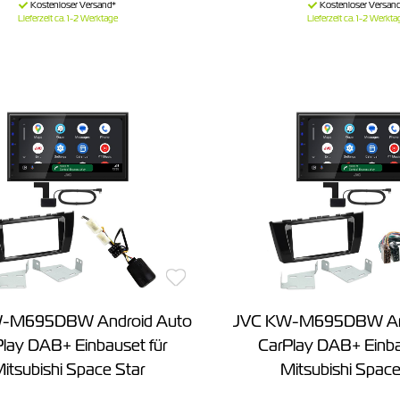
Lieferzeit ca. 1-2 Werktage
Lieferzeit ca. 1-2 Werkta
-M695DBW Android Auto
JVC KW-M695DBW And
lay DAB+ Einbauset für
CarPlay DAB+ Einba
itsubishi Space Star
Mitsubishi Space