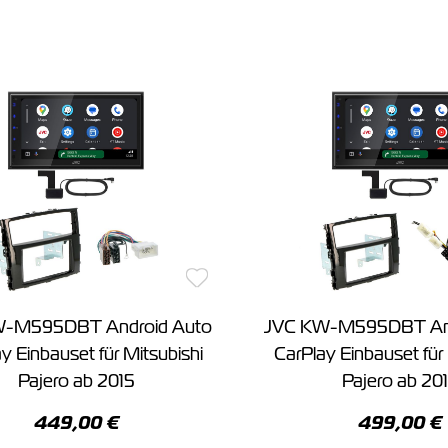
W-M595DBT Android Auto
JVC KW-M595DBT And
y Einbauset für Mitsubishi
CarPlay Einbauset für 
Pajero ab 2015
Pajero ab 20
449,00 €
499,00 €