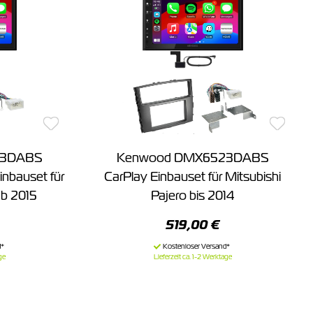
23DABS
Kenwood DMX6523DABS
inbauset für
CarPlay Einbauset für Mitsubishi
ab 2015
Pajero bis 2014
519,00 €
ge
Lieferzeit ca. 1-2 Werktage