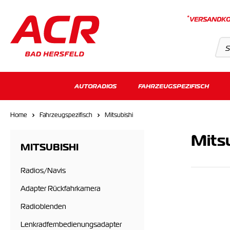
*
VERSANDKO
Suchvorschläge
AUTORADIOS
FAHRZEUGSPEZIFISCH
Keine Suchergebnisse gefunden.
Home
Fahrzeugspezifisch
Mitsubishi
Mitsu
MITSUBISHI
Radios/Navis
Adapter Rückfahrkamera
Radioblenden
Lenkradfernbedienungsadapter