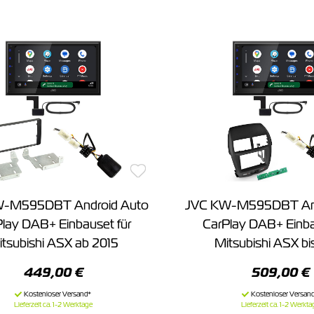
W-M595DBT Android Auto
JVC KW-M595DBT And
lay DAB+ Einbauset für
CarPlay DAB+ Einba
tsubishi ASX ab 2015
Mitsubishi ASX bi
449,00 €
509,00 €
Lieferzeit ca. 1-2 Werktage
Lieferzeit ca. 1-2 Werkta