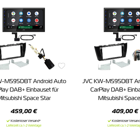
W-M595DBT Android Auto
JVC KW-M595DBT And
lay DAB+ Einbauset für
CarPlay DAB+ Einba
itsubishi Space Star
Mitsubishi Space
459,00 €
409,00 €
Lieferzeit ca. 1-2 Werktage
Lieferzeit ca. 1-2 Werkta