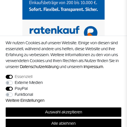
Wir nutzen Cookies auf unserer Website. Einige von diesen sind
essenziell, während andere uns helfen, diese Website und Ihre
Erfahrung zu verbessern. Weitere Informationen zu den von uns
verwendeten Cookies und Ihren Rechten als Nutzer finden Sie in
unserer
Daten­schutz­erklärung
und unserem
Impressum
.
Essenziell
Externe Medien
PayPal
Funktional
Weitere Einstellungen
Auswahl akzeptieren
© 2026 Timo Struck und Jörg Militzer GbR. Alle Rechte vorbehalten. Alle
Alle ablehnen
Preise inkl. gesetzl. MwSt. zzgl.
Versandkosten
, sofern nicht anders