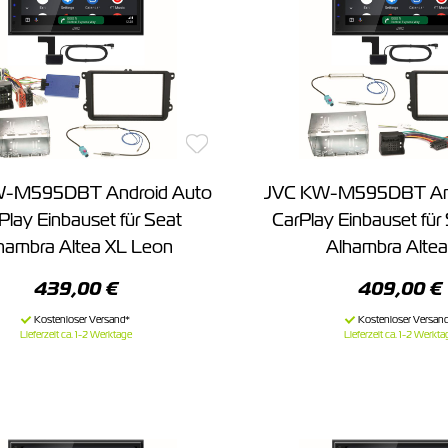
W-M595DBT Android Auto
JVC KW-M595DBT And
Play Einbauset für Seat
CarPlay Einbauset für
hambra Altea XL Leon
Alhambra Altea
439,00 €
409,00 €
Lieferzeit ca. 1-2 Werktage
Lieferzeit ca. 1-2 Werkta