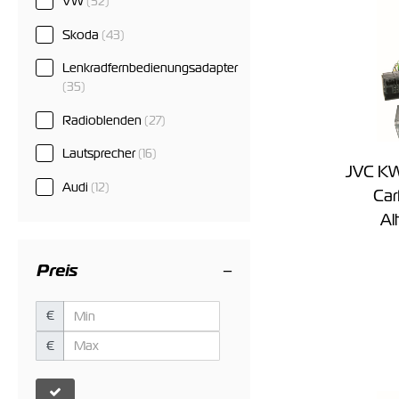
VW
(52)
Skoda
(43)
Lenkradfernbedienungsadapter
(35)
Radioblenden
(27)
Lautsprecher
(16)
JVC K
Audi
(12)
Car
Al
Preis
€
€