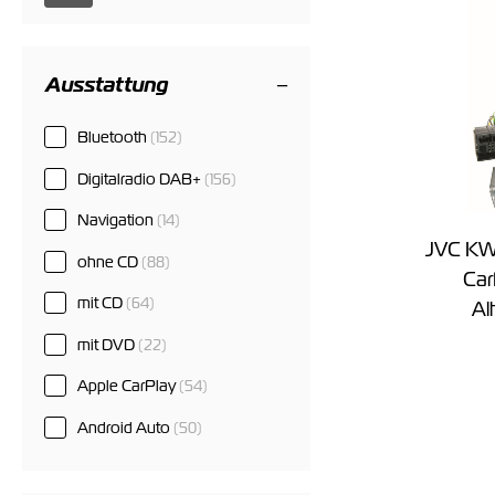
Ausstattung
Bluetooth
(152)
Digitalradio DAB+
(156)
Navigation
(14)
JVC KW
ohne CD
(88)
Car
mit CD
(64)
Al
mit DVD
(22)
Apple CarPlay
(54)
Android Auto
(50)