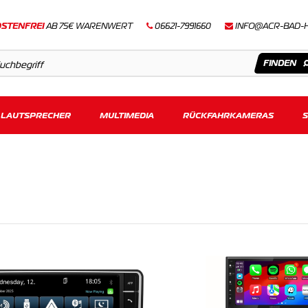
STENFREI
AB 75€ WARENWERT
06621-7991660
INFO@ACR-BAD-
LAUTSPRECHER
Artikel
MULTIMEDIA
RÜCKFAHRKAMERAS
Keine Suchergebnisse gefunden.