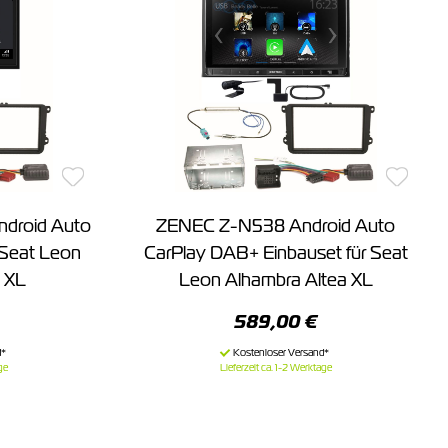
roid Auto
ZENEC Z-N538 Android Auto
 Seat Leon
CarPlay DAB+ Einbauset für Seat
 XL
Leon Alhambra Altea XL
589,00 €
ge
Lieferzeit ca. 1-2 Werktage