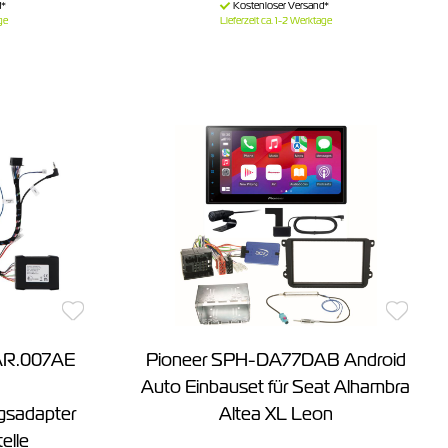
ge
Lieferzeit ca. 1-2 Werktage
AR.007AE
Pioneer SPH-DA77DAB Android
Auto Einbauset für Seat Alhambra
gsadapter
Altea XL Leon
elle