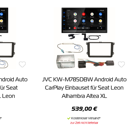
roid Auto
JVC KW-M785DBW Android Auto
für Seat
CarPlay Einbauset für Seat Leon
L Leon
Alhambra Altea XL
539,00 €
zur Zeit nicht lieferbar