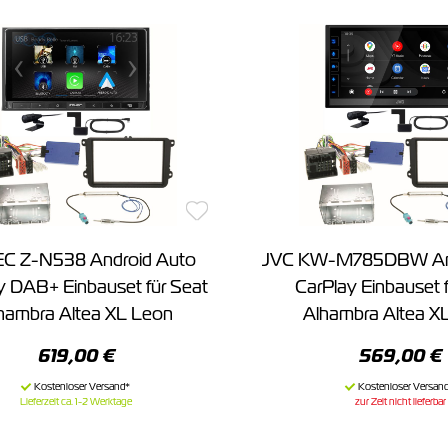
C Z-N538 Android Auto
JVC KW-M785DBW And
y DAB+ Einbauset für Seat
CarPlay Einbauset 
hambra Altea XL Leon
Alhambra Altea X
619,00 €
569,00 €
Lieferzeit ca. 1-2 Werktage
zur Zeit nicht lieferbar