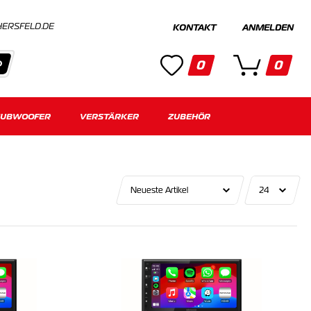
HERSFELD.DE
KONTAKT
ANMELDEN
0
0
SUBWOOFER
Kategorien
VERSTÄRKER
ZUBEHÖR
Keine Suchergebnisse gefunden.