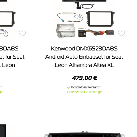
23DABS
Kenwood DMX6523DABS
t für Seat
Android Auto Einbauset für Seat
L Leon
Leon Alhambra Altea XL
479,00 €
ge
Lieferzeit ca. 1-2 Werktage