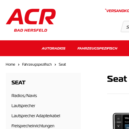
*
VERSANDKO
Suchvorschläge
AUTORADIOS
FAHRZEUGSPEZIFISCH
Keine Suchergebnisse gefunden.
Home
Fahrzeugspezifisch
Seat
Seat
SEAT
Radios/Navis
Lautsprecher
Lautsprecher Adapterkabel
Freisprecheinrichtungen