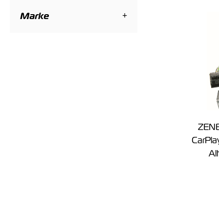
Marke
ZENE
CarPla
Al