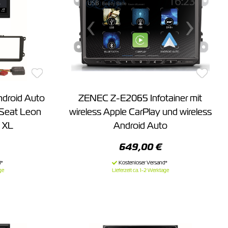
roid Auto
ZENEC Z-E2065 Infotainer mit
 Seat Leon
wireless Apple CarPlay und wireless
 XL
Android Auto
649,00 €
ge
Lieferzeit ca. 1-2 Werktage