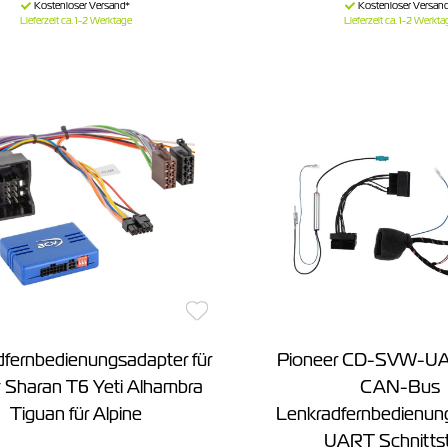
Lieferzeit ca. 1-2 Werktage
Lieferzeit ca. 1-2 Werkta
fernbedienungsadapter für
Pioneer CD-SVW-U
 Sharan T6 Yeti Alhambra
CAN-Bus
Tiguan für Alpine
Lenkradfernbedienun
UART Schnittst