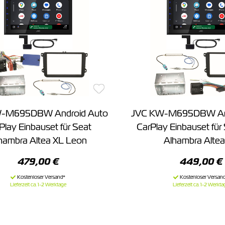
-M695DBW Android Auto
JVC KW-M695DBW And
Play Einbauset für Seat
CarPlay Einbauset für
hambra Altea XL Leon
Alhambra Altea
479,00 €
449,00 €
Lieferzeit ca. 1-2 Werktage
Lieferzeit ca. 1-2 Werkta