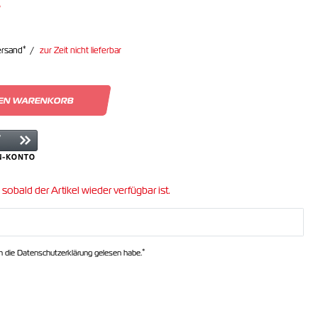
*
ersand
zur Zeit nicht lieferbar
DEN WARENKORB
 sobald der Artikel wieder verfügbar ist.
*
ch die
Daten­schutz­erklärung
gelesen habe.