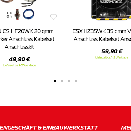
NICS HF20WK 20 qmm
ESX HZ35WK 35 qmm Ve
rker Anschluss Kabelset
Anschluss Kabelset Ansc
Anschlusskit
59,90 €
Lieferzeit ca. 1-2 Werktage
49,90 €
Lieferzeit ca. 1-2 Werktage
ENGESCHÄFT & EINBAU­WERKSTATT
ME