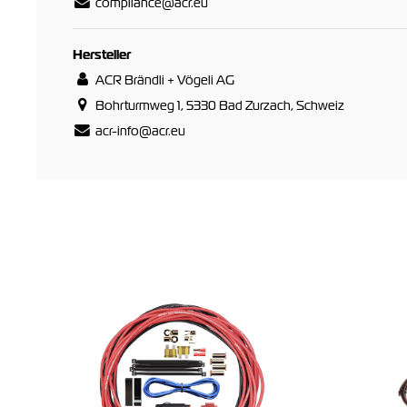
compliance@acr.eu
Hersteller
ACR Brändli + Vögeli AG
Bohrturmweg 1, 5330 Bad Zurzach, Schweiz
acr-info@acr.eu