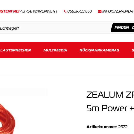
STENFREI
AB 75€ WARENWERT
06621-7991660
INFO@ACR-BAD-
LAUTSPRECHER
Artikel
MULTIMEDIA
RÜCKFAHRKAMERAS
Keine Suchergebnisse gefunden.
ZEALUM ZP
5m Power +
Artikelnummer:
2672