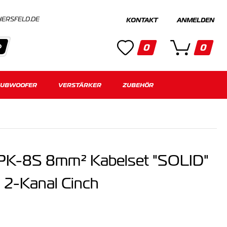
HERSFELD.DE
KONTAKT
ANMELDEN
0
0
SUBWOOFER
Kategorien
VERSTÄRKER
ZUBEHÖR
Keine Suchergebnisse gefunden.
K-8S 8mm² Kabelset "SOLID"
 2-Kanal Cinch