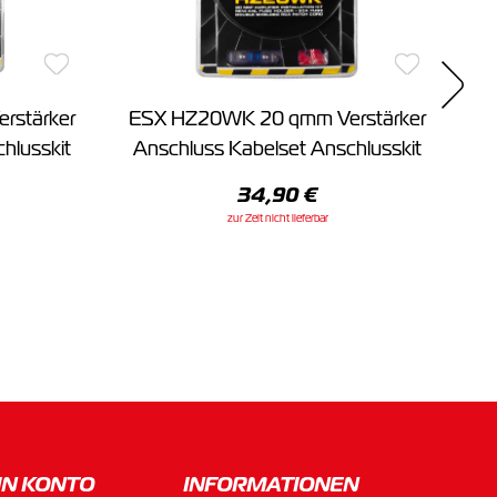
rstärker
ESX HZ20WK 20 qmm Verstärker
E
hlusskit
Anschluss Kabelset Anschlusskit
A
34,90 €
zur Zeit nicht lieferbar
IN KONTO
INFORMATIONEN