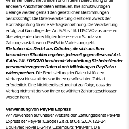
Verfahren berechnet werden und in deren Berechnung unter
anderem Anschriftendaten einfließen. Ihre schutzwürdigen
Belange werden gemäß den gesetzlichen Bestimmungen
berücksichtigt. Die Datenverarbeitung dient dem Zweck der
Bonitätsprüfung für eine Vertragsanbahnung. Die Verarbeitung
erfolgt auf Grundlage des Art. 6 Abs. 1 lit. f DSGVO aus unserem
überwiegenden berechtigten Interesse am Schutz vor
Zahlungsausfall, wenn PayPal in Vorleistung geht.
Sie haben das Recht aus Gründen, die sich aus Ihrer
besonderen Situation ergeben, jederzeit gegen diese auf Art.
6 Abs. 1 lit. f DSGVO beruhende Verarbeitung Sie betreffender
personenbezogener Daten durch Mitteilung an PayPal zu
widersprechen.
Die Bereitstellung der Daten ist für den
Vertragsschluss mit der von Ihnen gewünschten Zahlart
erforderlich. Eine Nichtbereitstellung hat zur Folge, dass der
Vertrag nicht mit der von Ihnen gewählten Zahlart geschlossen
werden kann.
Verwendung von PayPal Express
Wir verwenden auf unserer Website den Zahlungsdienst PayPal
Express der PayPal (Europe) S.à.r.l. et Cie, S.C.A. (22-24
Boulevard Royal L-2449, Luxemburg; "PayPal"). Die