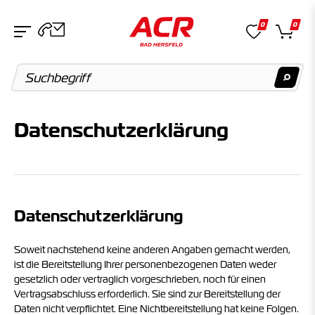
0
0
Daten­schutz­erklärung
Suchvorschläge
Keine Suchergebnisse gefunden.
Artikel
Datenschutzerklärung
Keine Suchergebnisse gefunden.
Soweit nachstehend keine anderen Angaben gemacht werden,
ist die Bereitstellung Ihrer personenbezogenen Daten weder
Kategorien
gesetzlich oder vertraglich vorgeschrieben, noch für einen
Keine Suchergebnisse gefunden.
Vertragsabschluss erforderlich. Sie sind zur Bereitstellung der
Daten nicht verpflichtet. Eine Nichtbereitstellung hat keine Folgen.