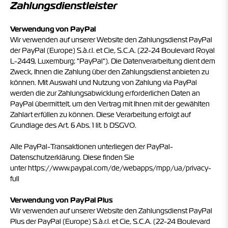
Zahlungsdienstleister
Verwendung von PayPal
Wir verwenden auf unserer Website den Zahlungsdienst PayPal
der PayPal (Europe) S.à.r.l. et Cie, S.C.A. (22-24 Boulevard Royal
L-2449, Luxemburg; "PayPal"). Die Datenverarbeitung dient dem
Zweck, Ihnen die Zahlung über den Zahlungsdienst anbieten zu
können. Mit Auswahl und Nutzung von Zahlung via PayPal
werden die zur Zahlungsabwicklung erforderlichen Daten an
PayPal übermittelt, um den Vertrag mit Ihnen mit der gewählten
Zahlart erfüllen zu können. Diese Verarbeitung erfolgt auf
Grundlage des Art. 6 Abs. 1 lit. b DSGVO.
Alle PayPal-Transaktionen unterliegen der PayPal-
Datenschutzerklärung. Diese finden Sie
unter
https://www.paypal.com/de/webapps/mpp/ua/privacy-
full
Verwendung von PayPal Plus
Wir verwenden auf unserer Website den Zahlungsdienst PayPal
Plus der PayPal (Europe) S.à.r.l. et Cie, S.C.A. (22-24 Boulevard