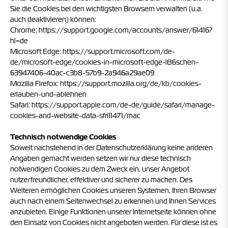
Sie die Cookies bei den wichtigsten Browsern verwalten (u.a.
auch deaktivieren) können:
Chrome:
https://support.google.com/accounts/answer/61416?
hl=de
Microsoft Edge:
https://support.microsoft.com/de-
de/microsoft-edge/cookies-in-microsoft-edge-lB6schen-
63947406-40ac-c3b8-57b9-2a946a29ae09
Mozilla Firefox:
https://support.mozilla.org/de/kb/cookies-
erlauben-und-ablehnen
Safari:
https://support.apple.com/de-de/guide/safari/manage-
cookies-and-website-data-sfri11471/mac
Technisch notwendige Cookies
Soweit nachstehend in der Datenschutzerklärung keine anderen
Angaben gemacht werden setzen wir nur diese technisch
notwendigen Cookies zu dem Zweck ein, unser Angebot
nutzerfreundlicher, effektiver und sicherer zu machen. Des
Weiteren ermöglichen Cookies unseren Systemen, Ihren Browser
auch nach einem Seitenwechsel zu erkennen und Ihnen Services
anzubieten. Einige Funktionen unserer Internetseite können ohne
den Einsatz von Cookies nicht angeboten werden. Für diese ist es