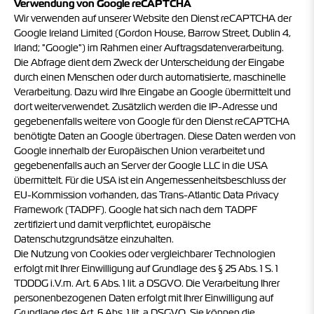
Verwendung von Google reCAPTCHA
Wir verwenden auf unserer Website den Dienst reCAPTCHA der
Google Ireland Limited (Gordon House, Barrow Street, Dublin 4,
Irland; "Google") im Rahmen einer Auftragsdatenverarbeitung.
Die Abfrage dient dem Zweck der Unterscheidung der Eingabe
durch einen Menschen oder durch automatisierte, maschinelle
Verarbeitung. Dazu wird Ihre Eingabe an Google übermittelt und
dort weiterverwendet. Zusätzlich werden die IP-Adresse und
gegebenenfalls weitere von Google für den Dienst reCAPTCHA
benötigte Daten an Google übertragen. Diese Daten werden von
Google innerhalb der Europäischen Union verarbeitet und
gegebenenfalls auch an Server der Google LLC in die USA
übermittelt. Für die USA ist ein Angemessenheitsbeschluss der
EU-Kommission vorhanden, das Trans-Atlantic Data Privacy
Framework (TADPF). Google hat sich nach dem TADPF
zertifiziert und damit verpflichtet, europäische
Datenschutzgrundsätze einzuhalten.
Die Nutzung von Cookies oder vergleichbarer Technologien
erfolgt mit Ihrer Einwilligung auf Grundlage des § 25 Abs. 1 S. 1
TDDDG i.V.m. Art. 6 Abs. 1 lit. a DSGVO. Die Verarbeitung Ihrer
personenbezogenen Daten erfolgt mit Ihrer Einwilligung auf
Grundlage des Art. 6 Abs. 1 lit. a DSGVO. Sie können die