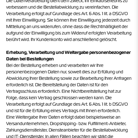
Die Datenverarbeitung dient dem Zweck, Ihr Einkaufserlebnis zu
verbessern und die Bestellabwicklung zu vereinfachen. Die
Verarbeitung erfolgt auf Grundlage des Art. 6 Abs. 1 lit. a DSGVO
mit Ihrer Einwilligung. Sie können Ihre Einwilligung jederzeit durch
Mitteilung an uns widerrufen, ohne dass die Rechtmäßigkeit der
aufgrund der Einwilligung bis zum Widerruf erfolgten Verarbeitung
berührt wird. Ihr Kundenkonto wird anschließend gelöscht.
Erhebung, Verarbeitung und Weitergabe personenbezogener
Daten bei Bestellungen
Bei der Bestellung erheben und verarbeiten wir Ihre
personenbezogenen Daten nur, soweit dies zur Erfüllung und
Abwicklung Ihrer Bestellung sowie zur Bearbeitung Ihrer Anfragen
erforderlich ist. Die Bereitstellung der Daten ist für den
Vertragsschluss erforderlich. Eine Nichtbereitstellung hat zur
Folge, dass kein Vertrag geschlossen werden kann. Die
Verarbeitung erfolgt auf Grundlage des Art. 6 Abs. 1 lit. b DSGVO
und ist für die Erfüllung eines Vertrags mit Ihnen erforderlich.
Eine Weitergabe Ihrer Daten erfolgt dabei beispielsweise an
Versandunternehmen, Dropshipping- bzw. Fulfillment-Anbieter,
Zahlungsdienstleister, Diensteanbieter für die Bestellabwicklung
und IT-Dienstleister. In allen Fällen beachten wir strikt die