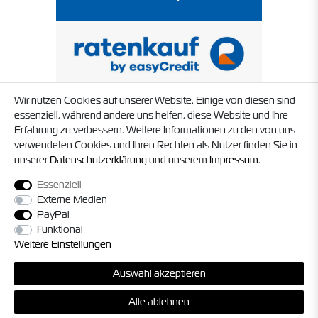
Wir nutzen Cookies auf unserer Website. Einige von diesen sind
essenziell, während andere uns helfen, diese Website und Ihre
Erfahrung zu verbessern. Weitere Informationen zu den von uns
verwendeten Cookies und Ihren Rechten als Nutzer finden Sie in
unserer
Daten­schutz­erklärung
und unserem
Impressum
.
Essenziell
Externe Medien
PayPal
Funktional
Weitere Einstellungen
© 2026 Timo Struck und Jörg Militzer GbR. Alle Rechte vorbehalten. Alle
Auswahl akzeptieren
Preise inkl. gesetzl. MwSt. zzgl.
Versandkosten
, sofern nicht anders
angegeben.
Alle ablehnen
*Gilt nur für Lieferungen innerhalb Deutschland, die Versandkosten für