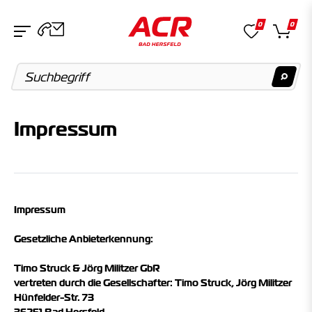
0
0
Impressum
Suchvorschläge
Keine Suchergebnisse gefunden.
Artikel
Impressum
Keine Suchergebnisse gefunden.
Gesetzliche Anbieterkennung:
Kategorien
Timo Struck & Jörg Militzer GbR
vertreten durch die Gesellschafter: Timo Struck
, Jörg Militzer
Keine Suchergebnisse gefunden.
Hünfelder-Str. 73