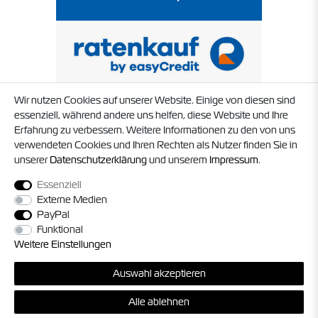
Wir nutzen Cookies auf unserer Website. Einige von diesen sind
essenziell, während andere uns helfen, diese Website und Ihre
Erfahrung zu verbessern. Weitere Informationen zu den von uns
verwendeten Cookies und Ihren Rechten als Nutzer finden Sie in
unserer
Daten­schutz­erklärung
und unserem
Impressum
.
Essenziell
Externe Medien
PayPal
Funktional
Weitere Einstellungen
© 2026 Timo Struck und Jörg Militzer GbR. Alle Rechte vorbehalten. Alle
Auswahl akzeptieren
Preise inkl. gesetzl. MwSt. zzgl.
Versandkosten
, sofern nicht anders
angegeben.
Alle ablehnen
*Gilt nur für Lieferungen innerhalb Deutschland, die Versandkosten für