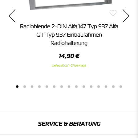
Radioblende 2-DIN Alfa 147 Typ 937 Alfa
eo
GT Typ 937 Einbaurahmen
E
Radiohalterung
14,90 €
Lieferzeit ca. 1-2 Werktage
SERVICE & BERATUNG