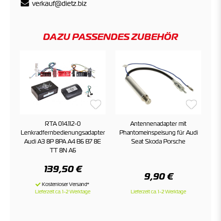
verkauf@dietz.biz
DAZU PASSENDES ZUBEHÖR
RTA 014.112-0
Antennenadapter mit
Lenkradfernbedienungsadapter
Phantomeinspeisung für Audi
Audi A3 8P 8PA A4 B6 B7 8E
Seat Skoda Porsche
TT 8N A6
139,50 €
9,90 €
Lieferzeit ca. 1-2 Werktage
Lieferzeit ca. 1-2 Werktage