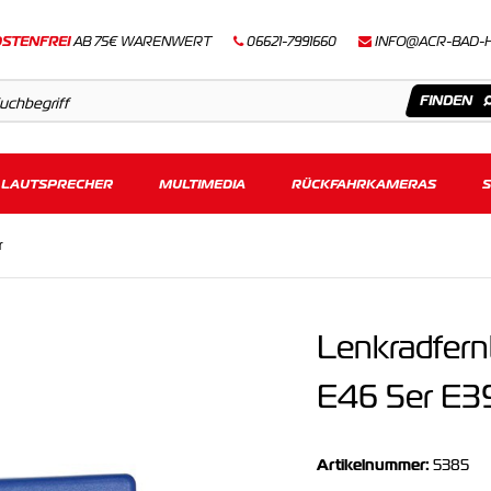
STENFREI
AB 75€ WARENWERT
06621-7991660
INFO@ACR-BAD-
LAUTSPRECHER
Artikel
MULTIMEDIA
RÜCKFAHRKAMERAS
Keine Suchergebnisse gefunden.
r
Lenkradfer
E46 5er E3
Artikelnummer:
5385