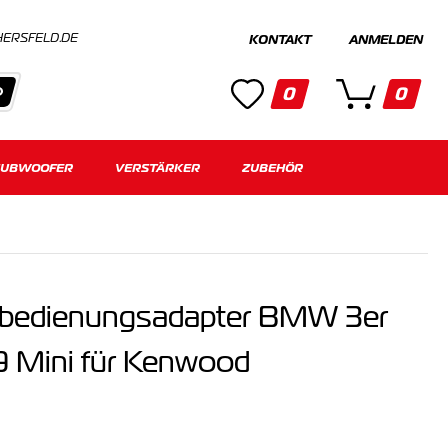
HERSFELD.DE
KONTAKT
ANMELDEN
0
0
SUBWOOFER
Kategorien
VERSTÄRKER
ZUBEHÖR
Keine Suchergebnisse gefunden.
nbedienungsadapter BMW 3er
9 Mini für Kenwood