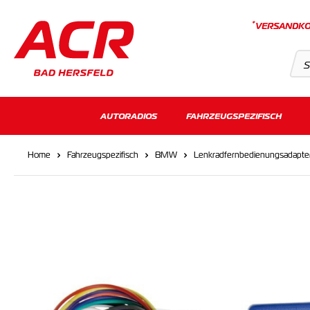
*
VERSANDKO
Suchvorschläge
AUTORADIOS
FAHRZEUGSPEZIFISCH
Keine Suchergebnisse gefunden.
Home
Fahrzeugspezifisch
BMW
Lenkradfernbedienungsadapte