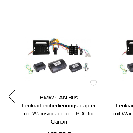
r
BMW CAN Bus
r
Lenkradfernbedienungsadapter
Lenkra
C
mit Warnsignalen und PDC für
mit War
Clarion