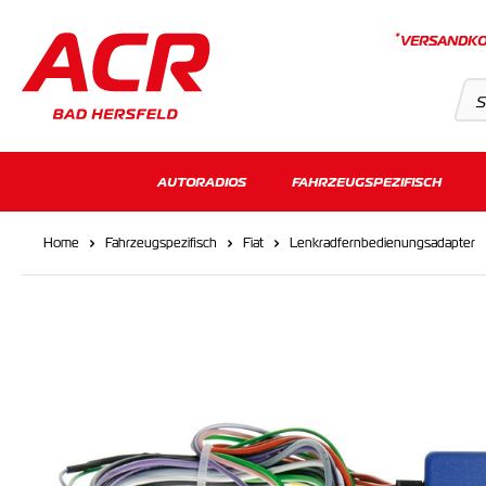
*
VERSANDKO
Suchvorschläge
AUTORADIOS
FAHRZEUGSPEZIFISCH
Keine Suchergebnisse gefunden.
Home
Fahrzeugspezifisch
Fiat
Lenkradfernbedienungsadapter