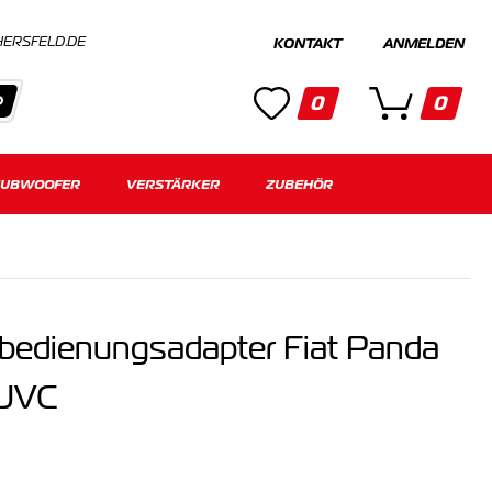
HERSFELD.DE
KONTAKT
ANMELDEN
0
0
SUBWOOFER
Kategorien
VERSTÄRKER
ZUBEHÖR
Keine Suchergebnisse gefunden.
bedienungsadapter Fiat Panda
 JVC