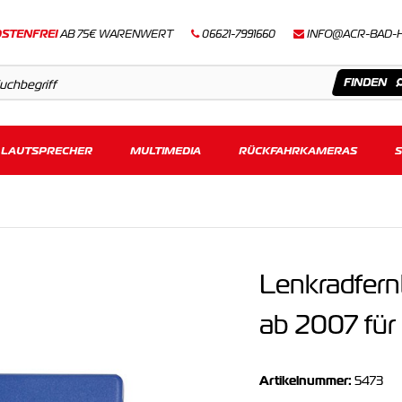
STENFREI
AB 75€ WARENWERT
06621-7991660
INFO@ACR-BAD-
LAUTSPRECHER
Artikel
MULTIMEDIA
RÜCKFAHRKAMERAS
Keine Suchergebnisse gefunden.
Lenkradfern
ab 2007 für
Artikelnummer:
5473