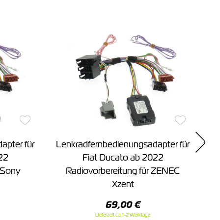
apter für
Lenkradfernbedienungsadapter für
Le
22
Fiat Ducato ab 2022
r Sony
Radiovorbereitung für ZENEC
Xzent
69,00 €
Lieferzeit ca. 1-2 Werktage