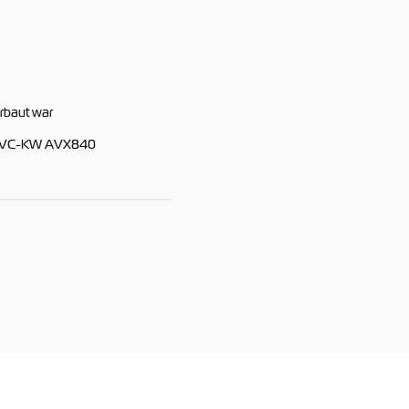
rbaut war
 JVC-KW AVX840