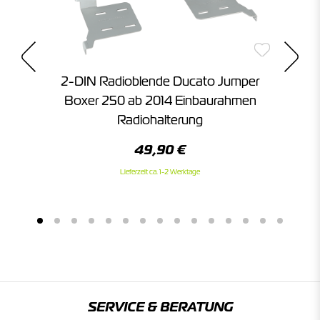
r
2-DIN Radioblende Ducato Jumper
2
Boxer 250 ab 2014 Einbaurahmen
Radiohalterung
49,90 €
Lieferzeit ca. 1-2 Werktage
SERVICE & BERATUNG