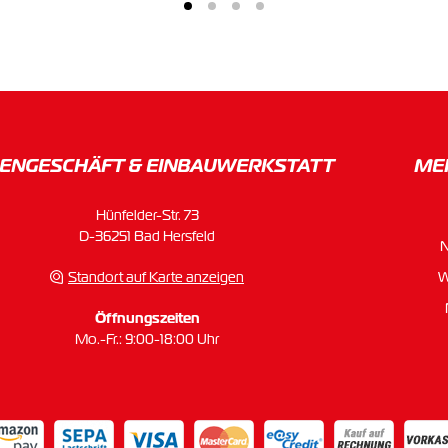
ENGESCHÄFT & EINBAU­WERKSTATT
ME
Hünfelder-Str. 73
D-36251 Bad Hersfeld
Standort auf Karte anzeigen
W
Öffnungszeiten
Mo.-Fr.: 9:00-18:00 Uhr