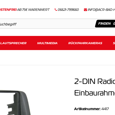
STENFREI
AB 75€ WARENWERT
06621-7991660
INFO@ACR-BAD-
LAUTSPRECHER
Artikel
MULTIMEDIA
RÜCKFAHRKAMERAS
Keine Suchergebnisse gefunden.
2-DIN Radio
Einbaurahm
Artikelnummer:
4417