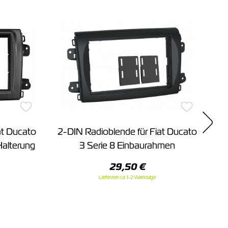
at Ducato
2-DIN Radioblende für Fiat Ducato
Halterung
3 Serie 8 Einbaurahmen
B
29,50 €
Lieferzeit ca. 1-2 Werktage