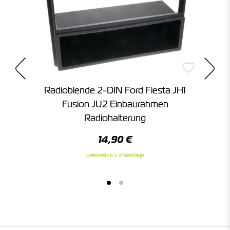
Radioblende 2-DIN Ford Fiesta JH1
ung
Fusion JU2 Einbaurahmen
Fr
Radiohalterung
14,90 €
Lieferzeit ca. 1-2 Werktage