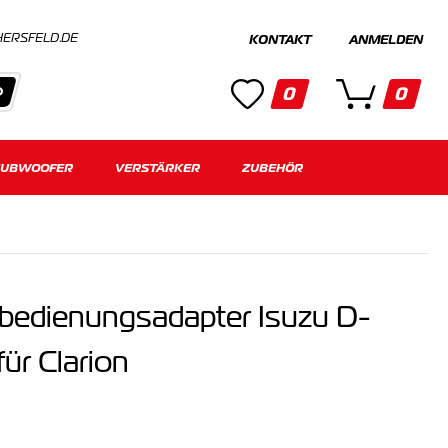
HERSFELD.DE
KONTAKT
ANMELDEN
0
0
SUBWOOFER
Kategorien
VERSTÄRKER
ZUBEHÖR
Keine Suchergebnisse gefunden.
bedienungsadapter Isuzu D-
r Clarion