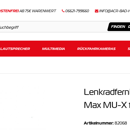
STENFREI
AB 75€ WARENWERT
06621-7991660
INFO@ACR-BAD-
LAUTSPRECHER
Artikel
MULTIMEDIA
RÜCKFAHRKAMERAS
Keine Suchergebnisse gefunden.
Lenkradfern
Max MU-X fü
Artikelnummer:
82068