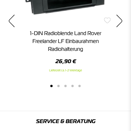
t
1-DIN Radioblende Land Rover
51
Freelander LF Einbaurahmen
Fr
Radiohalterung
26,90 €
Lieferzeit ca. 1-2 Werktage
SERVICE & BERATUNG