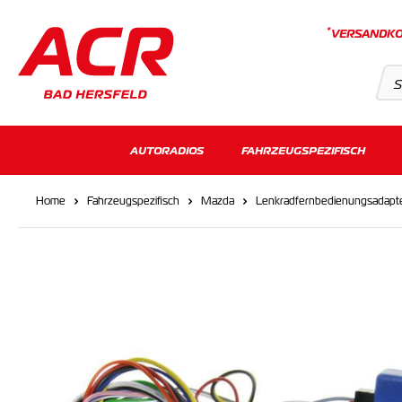
*
VERSANDKO
Suchvorschläge
AUTORADIOS
FAHRZEUGSPEZIFISCH
Keine Suchergebnisse gefunden.
Home
Fahrzeugspezifisch
Mazda
Lenkradfernbedienungsadapt