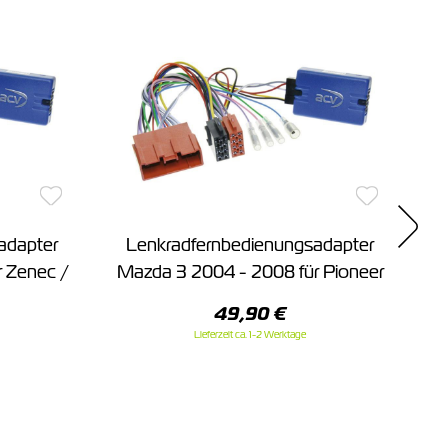
adapter
Lenkradfernbedienungsadapter
 Zenec /
Mazda 3 2004 - 2008 für Pioneer
M
49,90 €
Lieferzeit ca. 1-2 Werktage