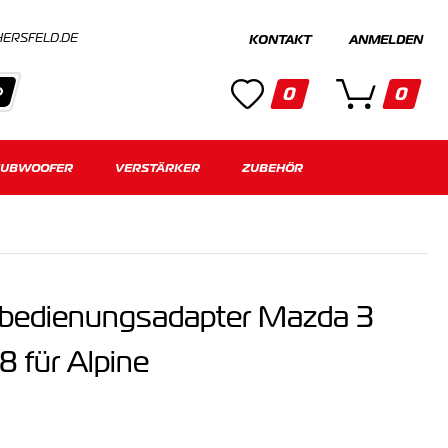
HERSFELD.DE
KONTAKT
ANMELDEN
0
0
SUBWOOFER
Kategorien
VERSTÄRKER
ZUBEHÖR
Keine Suchergebnisse gefunden.
nbedienungsadapter Mazda 3
 für Alpine