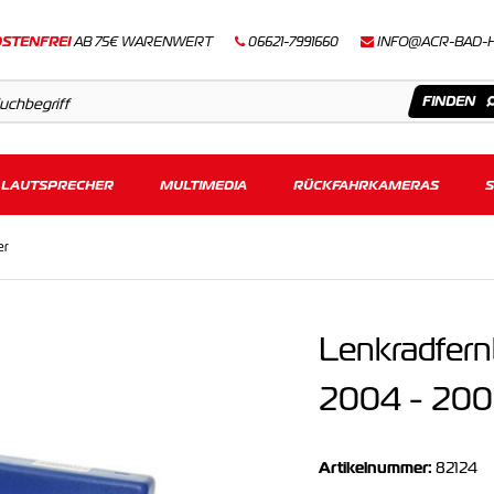
STENFREI
AB 75€ WARENWERT
06621-7991660
INFO@ACR-BAD-
LAUTSPRECHER
Artikel
MULTIMEDIA
RÜCKFAHRKAMERAS
Keine Suchergebnisse gefunden.
er
Lenkradfer
2004 - 2008
Artikelnummer:
82124