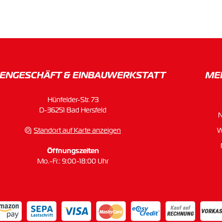
ENGESCHÄFT & EINBAU­WERKSTATT
ME
Hünfelder-Str. 73
D-36251 Bad Hersfeld
Standort auf Karte anzeigen
W
Öffnungszeiten
Mo.-Fr.: 9:00-18:00 Uhr