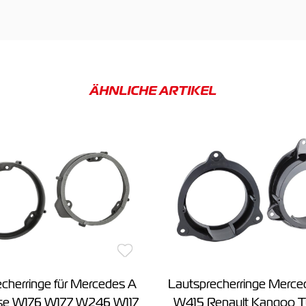
ÄHNLICHE ARTIKEL
cherringe für Mercedes A
Lautsprecherringe Merce
sse W176 W177 W246 W117
W415 Renault Kangoo T