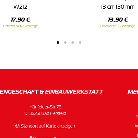
W212
13 cm 130 mm
17,90 €
13,90 €
Lieferzeit ca. 1-2 Werktage
Lieferzeit ca. 1-2 Werktage
ENGESCHÄFT & EINBAU­WERKSTATT
ME
Hünfelder-Str. 73
D-36251 Bad Hersfeld
Standort auf Karte anzeigen
W