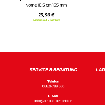
vorne 16,5 cm 165 mm
15,90 €
Lieferzeit ca. 1-2 Werktage
SERVICE & BERATUNG
LAD
Telefon
06621-7991660
E-Mail
info@acr-bad-hersfeld.de