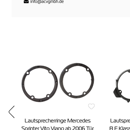
info@acvgmbh.de
LK-
Lautsprecherringe Mercedes
Lautspre
ne
Sprinter Vito Viano ab 2006 Tür
B E Kla