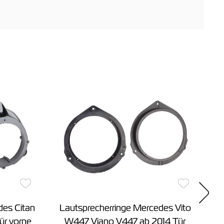
des Citan
Lautsprecherringe Mercedes Vito
L
ür vorne
W447 Viano V447 ab 2014 Tür
G