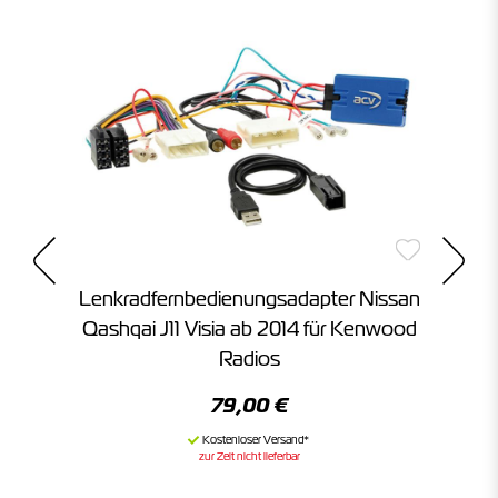
an
Lenkradfernbedienungsadapter Nissan
L
ios
Qashqai J11 Visia ab 2014 für Kenwood
Radios
79,00 €
zur Zeit nicht lieferbar