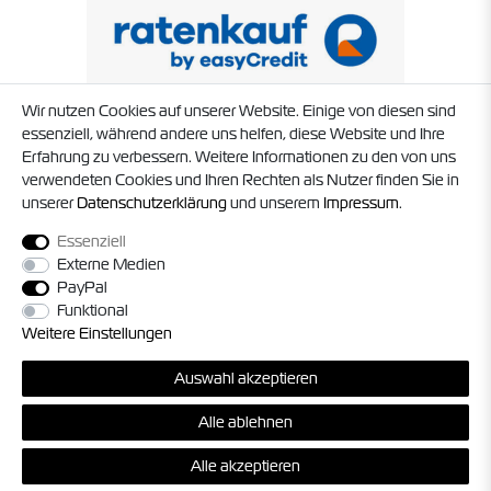
Wir nutzen Cookies auf unserer Website. Einige von diesen sind
essenziell, während andere uns helfen, diese Website und Ihre
Erfahrung zu verbessern. Weitere Informationen zu den von uns
verwendeten Cookies und Ihren Rechten als Nutzer finden Sie in
unserer
Daten­schutz­erklärung
und unserem
Impressum
.
Essenziell
Externe Medien
PayPal
Funktional
Weitere Einstellungen
© 2026 Timo Struck und Jörg Militzer GbR. Alle Rechte vorbehalten. Alle
Auswahl akzeptieren
Preise inkl. gesetzl. MwSt. zzgl.
Versandkosten
, sofern nicht anders
angegeben.
Alle ablehnen
*Gilt nur für Lieferungen innerhalb Deutschland, die Versandkosten für
andere Länder finden Sie unter
Bezahlung und Versand
.
Alle akzeptieren
powered by
createyourtemplate