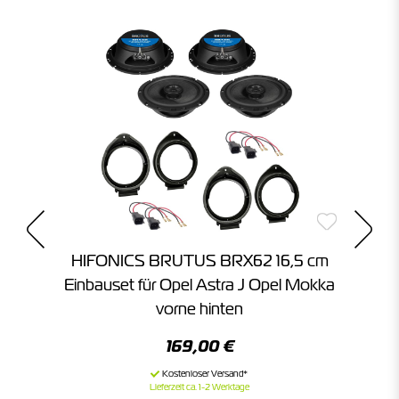
e
HIFONICS BRUTUS BRX62 16,5 cm
 A
Einbauset für Opel Astra J Opel Mokka
K
vorne hinten
169,00 €
Lieferzeit ca. 1-2 Werktage