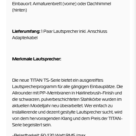
Einbauort: Armaturenbrett (vorne) oder Dachhimmel
(hinten)
Lieferumfang:
1 Paar Lautsprecher inkl. Anschluss
Adapterkabel
Merkmale Lautsprecher:
Die neue TITAN TS-Serie bietet ein ausgereiftes
Lautsprecherprogramm für alle gängigen Einbauplätze. Die
Allrounder mit PP-Membranen in Hairlinebrush-Finish und
die schwarzen, pulverbeschichteten Stahlkörbe wurden im
aktuellen Modelljahr neu überarbeitet. Wer einfach zu
installierende und dezent gestylte Lautsprecher sucht, wird
von dem hervorragenden Klang und dem Preis der TITAN-
Serie begeistert sein.
-Belastbarkeit: 60/120 Watt RMS/max