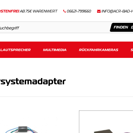
STENFREI
AB 75€ WARENWERT
06621-7991660
INFO@ACR-BAD-
LAUTSPRECHER
Artikel
MULTIMEDIA
RÜCKFAHRKAMERAS
Keine Suchergebnisse gefunden.
vsystemadapter