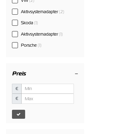
VW
(2)
Aktivsystemadapter
(2)
Skoda
(1)
Aktivsystemadapter
(1)
Porsche
(1)
Preis
€
€