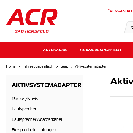
*
VERSANDKO
Suchvorschläge
AUTORADIOS
FAHRZEUGSPEZIFISCH
Keine Suchergebnisse gefunden.
Home
Fahrzeugspezifisch
Seat
Aktivsystemadapter
Akti
AKTIVSYSTEMADAPTER
Radios/Navis
Lautsprecher
Lautsprecher Adapterkabel
Freisprecheinrichtungen