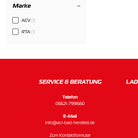
Marke
ACV
(1)
RTA
(1)
SERVICE & BERATUNG
LAD
Telefon
06621-7991660
E-Mail
info@acr-bad-hersfeld.de
Zum Kontaktformular