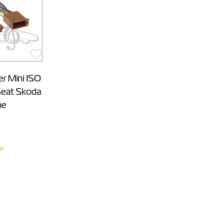
er Mini ISO
Seat Skoda
me
ge