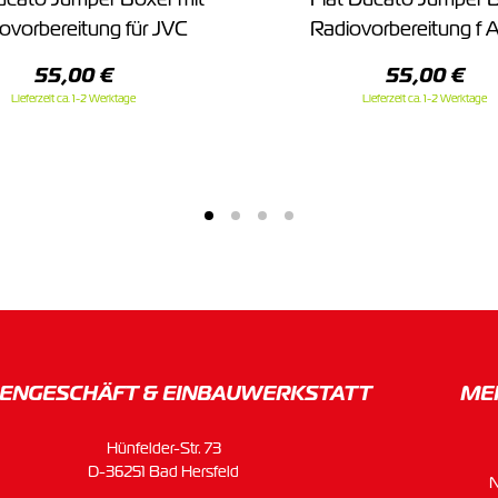
ovorbereitung für JVC
Radiovorbereitung f A
55,00 €
55,00 €
Lieferzeit ca. 1-2 Werktage
Lieferzeit ca. 1-2 Werktage
ENGESCHÄFT & EINBAU­WERKSTATT
ME
Hünfelder-Str. 73
D-36251 Bad Hersfeld