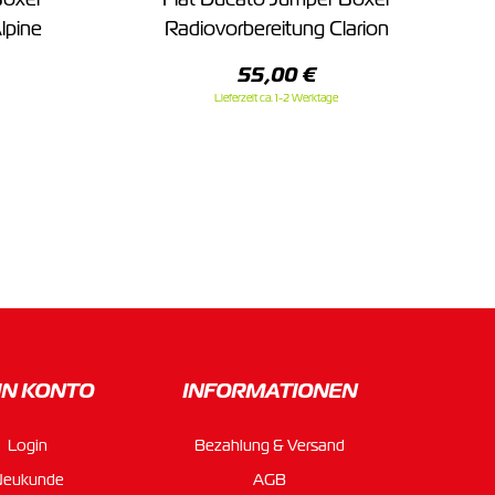
lpine
Radiovorbereitung Clarion
55,00 €
Lieferzeit ca. 1-2 Werktage
IN KONTO
INFORMATIONEN
Login
Bezahlung & Versand
Neukunde
AGB