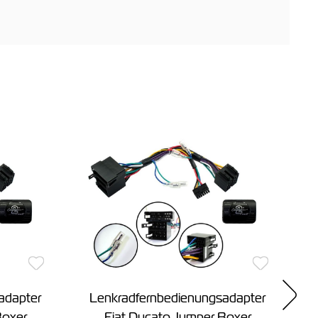
adapter
Lenkradfernbedienungsadapter
Boxer
Fiat Ducato Jumper Boxer