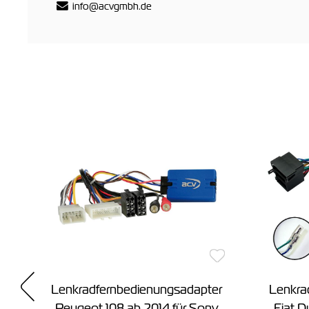
info@acvgmbh.de
Lenkradfernbedienungsadapter
Lenkra
da
Peugeot 108 ab 2014 für Sony
Fiat D