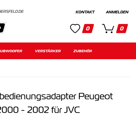
HERSFELD.DE
KONTAKT
ANMELDEN
0
0
SUBWOOFER
Kategorien
VERSTÄRKER
ZUBEHÖR
Keine Suchergebnisse gefunden.
nbedienungsadapter Peugeot
2000 - 2002 für JVC