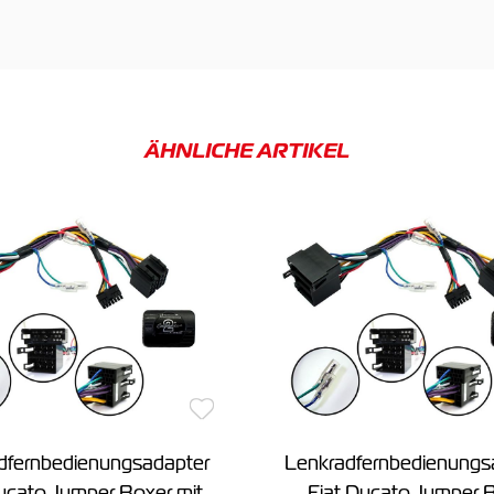
ÄHNLICHE ARTIKEL
dfernbedienungsadapter
Lenkradfernbedienungs
ucato Jumper Boxer mit
Fiat Ducato Jumper 