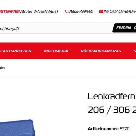
STENFREI
AB 75€ WARENWERT
06621-7991660
INFO@ACR-BAD-
LAUTSPRECHER
Artikel
MULTIMEDIA
RÜCKFAHRKAMERAS
Keine Suchergebnisse gefunden.
ter
Lenkradfer
206 / 306 
Artikelnummer:
5770