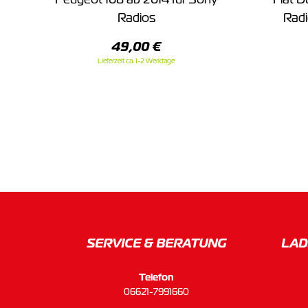
Radios
Radi
49,00 €
Lieferzeit ca. 1-2 Werktage
SERVICE & BERATUNG
LAD
Telefon
06621-7991660