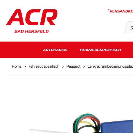
*
VERSANDKO
Suchvorschläge
AUTORADIOS
FAHRZEUGSPEZIFISCH
Keine Suchergebnisse gefunden.
Home
Fahrzeugspezifisch
Peugeot
Lenkradfernbedienungsadap