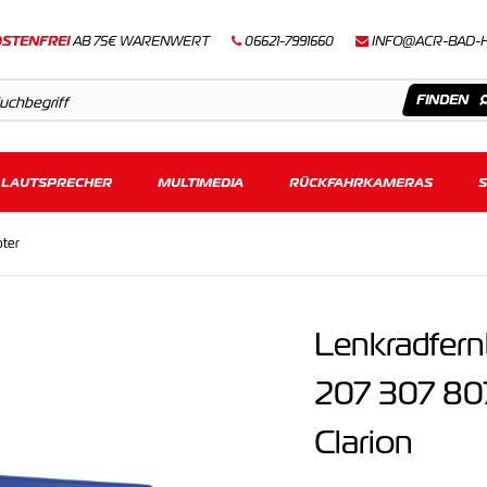
STENFREI
AB 75€ WARENWERT
06621-7991660
INFO@ACR-BAD-
LAUTSPRECHER
Artikel
MULTIMEDIA
RÜCKFAHRKAMERAS
Keine Suchergebnisse gefunden.
ter
Lenkradfer
207 307 80
Clarion