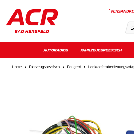
*
VERSANDKO
Suchvorschläge
AUTORADIOS
FAHRZEUGSPEZIFISCH
Keine Suchergebnisse gefunden.
Home
Fahrzeugspezifisch
Peugeot
Lenkradfernbedienungsadap