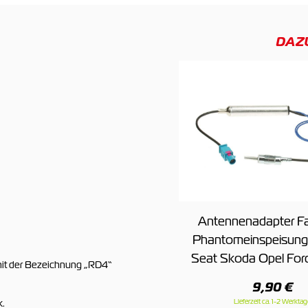
DAZ
Antennenadapter Fa
Phantomeinspeisung 
Seat Skoda Opel Ford
mit der Bezeichnung „RD4“
9,90 €
Lieferzeit ca. 1-2 Werktag
k.