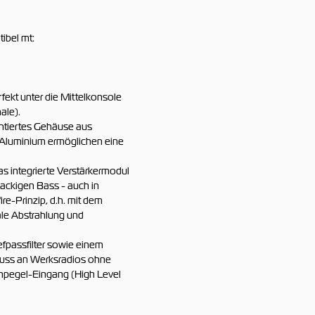
ibel mt:
rfekt unter die Mittelkonsole
ale).
entiertes Gehäuse aus
 Aluminium ermöglichen eine
as integrierte Verstärkermodul
nackigen Bass - auch in
re-Prinzip, d.h. mit dem
ale Abstrahlung und
efpassfilter sowie einem
luss an Werksradios ohne
pegel-Eingang (High Level