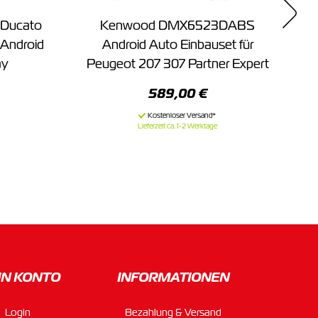
 Ducato
Kenwood DMX6523DABS
 Android
Android Auto Einbauset für
ay
Peugeot 207 307 Partner Expert
P
589,00 €
Lieferzeit ca. 1-2 Werktage
IN KONTO
INFORMATIONEN
Login
Bezahlung & Versand