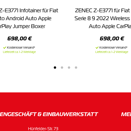
E3771 Infotainer für Fiat
ZENEC Z-E3771 für Fiat
to Android Auto Apple
Serie 8 9 2022 Wireless
rPlay Jumper Boxer
Auto Apple CarPl
698,00 €
698,00 €
Lieferzeit ca. 1-2 Werktage
Lieferzeit ca. 1-2 Werktage
ENGESCHÄFT & EINBAU­WERKSTATT
ME
Hünfelder-Str. 73