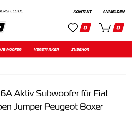
HERSFELD.DE
KONTAKT
ANMELDEN
0
0
SUBWOOFER
Kategorien
VERSTÄRKER
ZUBEHÖR
Keine Suchergebnisse gefunden.
A Aktiv Subwoofer für Fiat
roen Jumper Peugeot Boxer