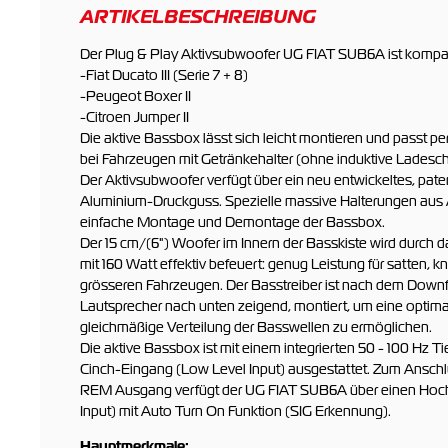
ARTIKELBESCHREIBUNG
Der Plug & Play Aktivsubwoofer UG FIAT SUB6A ist kompat
-Fiat Ducato III (Serie 7 + 8)
-Peugeot Boxer II
-Citroen Jumper II
Die aktive Bassbox lässt sich leicht montieren und passt pe
bei Fahrzeugen mit Getränkehalter (ohne induktive Ladesch
Der Aktivsubwoofer verfügt über ein neu entwickeltes, pat
Aluminium-Druckguss. Spezielle massive Halterungen aus
einfache Montage und Demontage der Bassbox.
Der 15 cm/(6") Woofer im Innern der Basskiste wird durch d
mit 160 Watt effektiv befeuert: genug Leistung für satten, k
grösseren Fahrzeugen. Der Basstreiber ist nach dem Downfi
Lautsprecher nach unten zeigend, montiert, um eine optim
gleichmäßige Verteilung der Basswellen zu ermöglichen.
Die aktive Bassbox ist mit einem integrierten 50 - 100 Hz Ti
Cinch-Eingang (Low Level Input) ausgestattet. Zum Ansch
REM Ausgang verfügt der UG FIAT SUB6A über einen Hoch
Input) mit Auto Turn On Funktion (SIG Erkennung).
Hauptmerkmale: