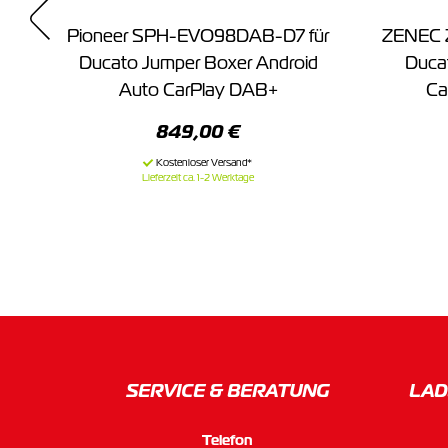
Pioneer SPH-EVO98DAB-D7 für
ZENEC Z-
eot
Ducato Jumper Boxer Android
Duca
Auto CarPlay DAB+
Ca
849,00 €
Lieferzeit ca. 1-2 Werktage
SERVICE & BERATUNG
LAD
Telefon