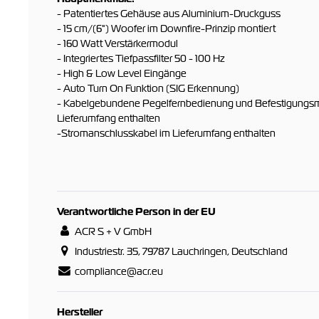
- Patentiertes Gehäuse aus Aluminium-Druckguss
- 15 cm/(6") Woofer im Downfire-Prinzip montiert
- 160 Watt Verstärkermodul
- Integriertes Tiefpassfilter 50 - 100 Hz
- High & Low Level Eingänge
- Auto Turn On Funktion (SIG Erkennung)
- Kabelgebundene Pegelfernbedienung und Befestigungsma
Lieferumfang enthalten
-Stromanschlusskabel im Lieferumfang enthalten
Verantwortliche Person in der EU
ACR S + V GmbH
Industriestr. 35, 79787 Lauchringen, Deutschland
compliance@acr.eu
Hersteller