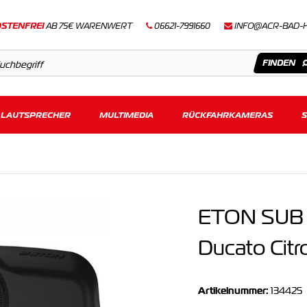
STENFREI
AB 75€ WARENWERT
06621-7991660
INFO@ACR-BAD-
LAUTSPRECHER
Artikel
MULTIMEDIA
RÜCKFAHRKAMERAS
Keine Suchergebnisse gefunden.
ETON SUB 6
Ducato Cit
Artikelnummer:
134425