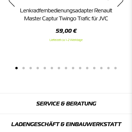
lt
Lenkradfernbedienungsadapter Renault
L
n
Master Captur Twingo Trafic für JVC
59,00 €
Lieferzeit ca. 1-2 Werktage
SERVICE & BERATUNG
LADENGESCHÄFT & EINBAU­WERKSTATT