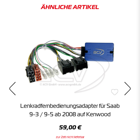
ÄHNLICHE ARTIKEL
ab
Lenkradfernbedienungsadapter für Saab
L
9-3 / 9-5 ab 2008 auf Kenwood
59,00 €
zur Zeit nicht lieferbar