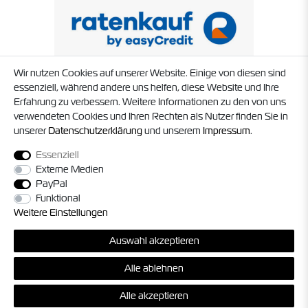
Wir nutzen Cookies auf unserer Website. Einige von diesen sind
essenziell, während andere uns helfen, diese Website und Ihre
Erfahrung zu verbessern. Weitere Informationen zu den von uns
verwendeten Cookies und Ihren Rechten als Nutzer finden Sie in
unserer
Daten­schutz­erklärung
und unserem
Impressum
.
Essenziell
Externe Medien
PayPal
Funktional
Weitere Einstellungen
© 2026 Timo Struck und Jörg Militzer GbR. Alle Rechte vorbehalten. Alle
Auswahl akzeptieren
Preise inkl. gesetzl. MwSt. zzgl.
Versandkosten
, sofern nicht anders
angegeben.
Alle ablehnen
*Gilt nur für Lieferungen innerhalb Deutschland, die Versandkosten für
andere Länder finden Sie unter
Bezahlung und Versand
.
Alle akzeptieren
powered by
createyourtemplate