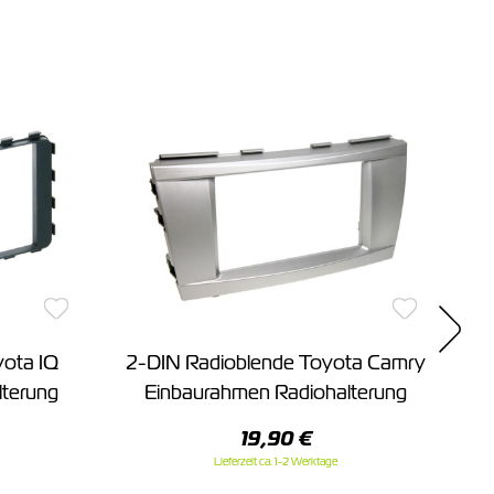
ota IQ
2-DIN Radioblende Toyota Camry
2-
lterung
Einbaurahmen Radiohalterung
19,90 €
Lieferzeit ca. 1-2 Werktage