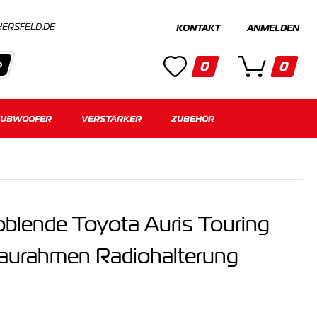
HERSFELD.DE
KONTAKT
ANMELDEN
0
0
SUBWOOFER
Kategorien
VERSTÄRKER
ZUBEHÖR
Keine Suchergebnisse gefunden.
blende Toyota Auris Touring
baurahmen Radiohalterung