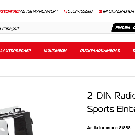
STENFREI
AB 75€ WARENWERT
06621-7991660
INFO@ACR-BAD-
LAUTSPRECHER
Artikel
MULTIMEDIA
RÜCKFAHRKAMERAS
Keine Suchergebnisse gefunden.
2-DIN Radio
Sports Ein
Artikelnummer:
81838