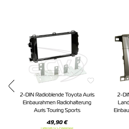
la
2-DIN Radioblende Toyota Auris
2-DI
g
Einbaurahmen Radiohalterung
Land
Auris Touring Sports
Einbau
49,90 €
Lieferzeit ca. 1-2 Werktage