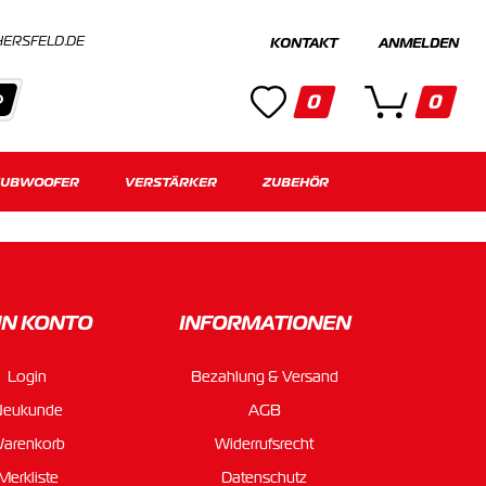
HERSFELD.DE
KONTAKT
ANMELDEN
0
0
SUBWOOFER
Kategorien
VERSTÄRKER
ZUBEHÖR
Keine Suchergebnisse gefunden.
IN KONTO
INFORMATIONEN
Login
Bezahlung & Versand
Neukunde
AGB
arenkorb
Widerrufsrecht
Merkliste
Datenschutz