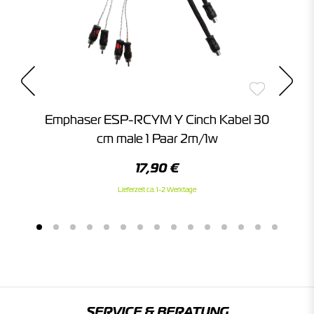
E"
Emphaser ESP-RCYM Y Cinch Kabel 30
E
cm male 1 Paar 2m/1w
17,90 €
Lieferzeit ca. 1-2 Werktage
SERVICE & BERATUNG