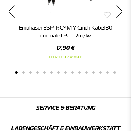
E"
Emphaser ESP-RCYM Y Cinch Kabel 30
E
cm male 1 Paar 2m/1w
17,90 €
Lieferzeit ca. 1-2 Werktage
SERVICE & BERATUNG
LADENGESCHÄFT & EINBAU­WERKSTATT