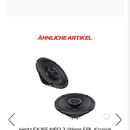
ÄHNLICHE ARTIKEL
m
Hertz SX 165 NEO 2-Wege SPL Koaxial