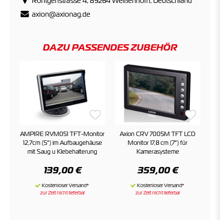
Röntgenstrasse 4, 89264 Weißenhorn, Deutschland
axion@axionag.de
DAZU PASSENDES ZUBEHÖR
AMPIRE RVM051 TFT-Monitor
Axion CRV 7005M TFT LCD
12,7cm (5") im Aufbaugehäuse
Monitor 17,8 cm (7") für
mit Saug u Klebehalterung
Kamerasysteme
139,00 €
359,00 €
zur Zeit nicht lieferbar
zur Zeit nicht lieferbar