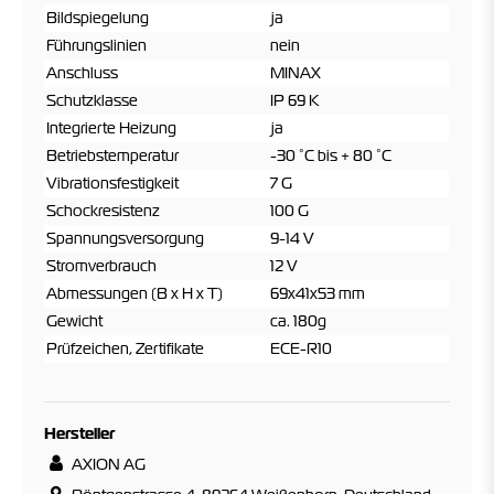
Bildspiegelung
ja
Führungslinien
nein
Anschluss
MINAX
Schutzklasse
IP 69 K
Integrierte Heizung
ja
Betriebstemperatur
-30 °C bis + 80 °C
Vibrationsfestigkeit
7 G
Schockresistenz
100 G
Spannungsversorgung
9-14 V
Stromverbrauch
12 V
Abmessungen (B x H x T)
69x41x53 mm
Gewicht
ca. 180g
Prüfzeichen, Zertifikate
ECE-R10
Hersteller
AXION AG