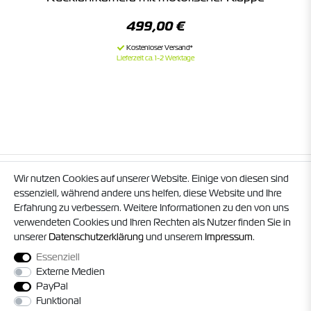
499,00 €
Lieferzeit ca. 1-2 Werktage
SERVICE & BERATUNG
Wir nutzen Cookies auf unserer Website. Einige von diesen sind
essenziell, während andere uns helfen, diese Website und Ihre
Erfahrung zu verbessern. Weitere Informationen zu den von uns
verwendeten Cookies und Ihren Rechten als Nutzer finden Sie in
LADENGESCHÄFT & EINBAU­WERKSTATT
unserer
Daten­schutz­erklärung
und unserem
Impressum
.
Essenziell
Externe Medien
MEIN KONTO
PayPal
Funktional