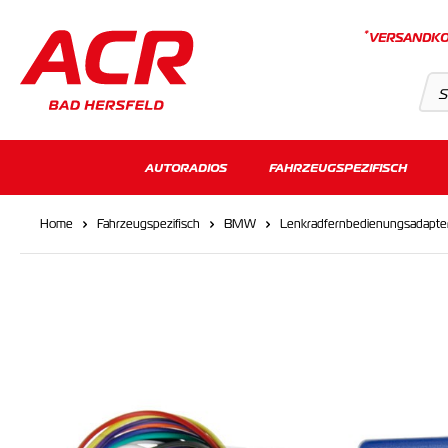
*
VERSANDKO
Suchvorschläge
AUTORADIOS
FAHRZEUGSPEZIFISCH
Keine Suchergebnisse gefunden.
Home
Fahrzeugspezifisch
BMW
Lenkradfernbedienungsadapte