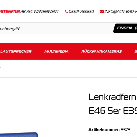
STENFREI
AB 75€ WARENWERT
06621-7991660
INFO@ACR-BAD-
LAUTSPRECHER
Artikel
MULTIMEDIA
RÜCKFAHRKAMERAS
Keine Suchergebnisse gefunden.
r
Lenkradfer
E46 5er E39
Artikelnummer:
5373