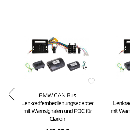
r
BMW CAN Bus
r
Lenkradfernbedienungsadapter
Lenkra
EC
mit Warnsignalen und PDC für
mit War
Clarion