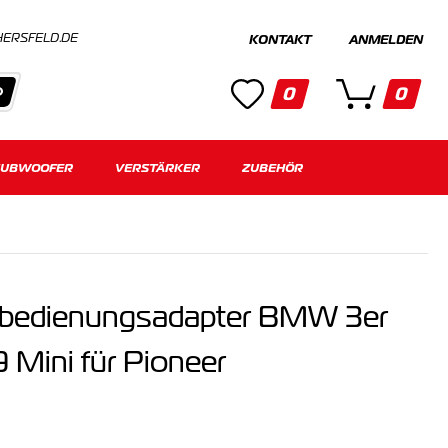
HERSFELD.DE
KONTAKT
ANMELDEN
0
0
SUBWOOFER
Kategorien
VERSTÄRKER
ZUBEHÖR
Keine Suchergebnisse gefunden.
nbedienungsadapter BMW 3er
 Mini für Pioneer