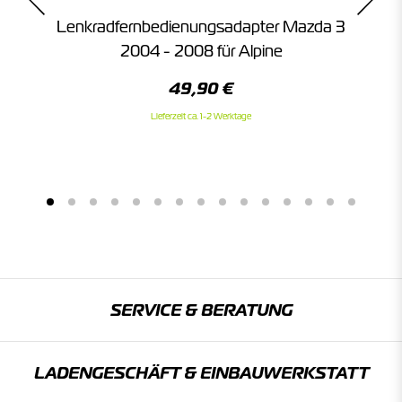
Lenkradfernbedienungsadapter Mazda 3
L
f
2004 - 2008 für Alpine
49,90 €
Lieferzeit ca. 1-2 Werktage
SERVICE & BERATUNG
LADENGESCHÄFT & EINBAU­WERKSTATT