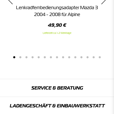
Lenkradfernbedienungsadapter Mazda 3
L
f
2004 - 2008 für Alpine
49,90 €
Lieferzeit ca. 1-2 Werktage
SERVICE & BERATUNG
LADENGESCHÄFT & EINBAU­WERKSTATT