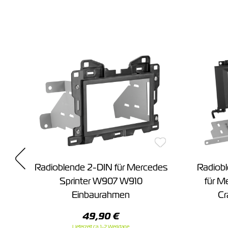
s
Radioblende 2-DIN für Mercedes
Radiobl
Sprinter W907 W910
für M
Einbaurahmen
Cr
49,90 €
Lieferzeit ca. 1-2 Werktage