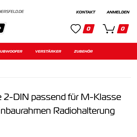
HERSFELD.DE
KONTAKT
ANMELDEN
0
0
SUBWOOFER
Kategorien
VERSTÄRKER
ZUBEHÖR
Keine Suchergebnisse gefunden.
e 2-DIN passend für M-Klasse
nbaurahmen Radiohalterung