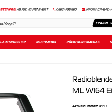
STENFREI
AB 75€ WARENWERT
06621-7991660
INFO@ACR-BAD-
LAUTSPRECHER
Artikel
MULTIMEDIA
RÜCKFAHRKAMERAS
Keine Suchergebnisse gefunden.
Radioblend
ML W164 Ei
Artikelnummer:
4993