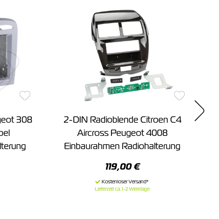
geot 308
2-DIN Radioblende Citroen C4
2
pel
Aircross Peugeot 4008
lterung
Einbaurahmen Radiohalterung
119,00 €
Lieferzeit ca. 1-2 Werktage