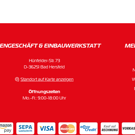
ENGESCHÄFT & EINBAU­WERKSTATT
ME
Hünfelder-Str. 73
D-36251 Bad Hersfeld
Standort auf Karte anzeigen
W
Öffnungszeiten
Mo.-Fr.: 9:00-18:00 Uhr