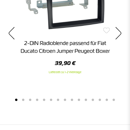
8 9
2-DIN Radioblende passend für Fiat
2-
Ducato Citroen Jumper Peugeot Boxer
39,90 €
Lieferzeit ca. 1-2 Werktage