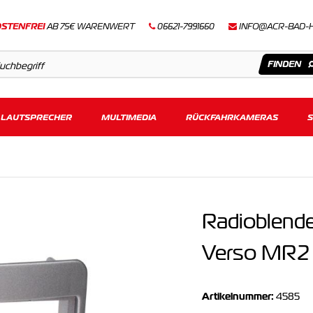
STENFREI
AB 75€ WARENWERT
06621-7991660
INFO@ACR-BAD-
LAUTSPRECHER
Artikel
MULTIMEDIA
RÜCKFAHRKAMERAS
Keine Suchergebnisse gefunden.
Radioblende
Verso MR2 
Artikelnummer:
4585