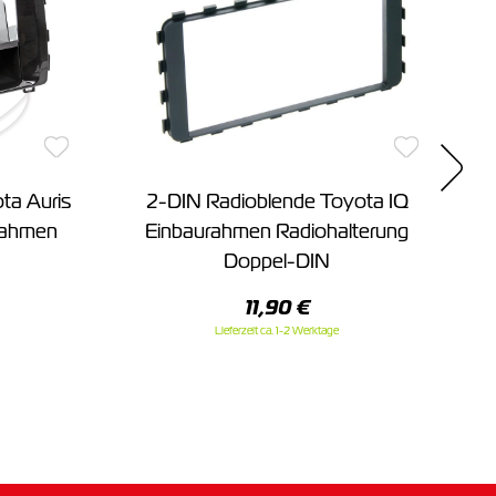
ta Auris
2-DIN Radioblende Toyota IQ
2
rahmen
Einbaurahmen Radiohalterung
Doppel-DIN
11,90 €
Lieferzeit ca. 1-2 Werktage