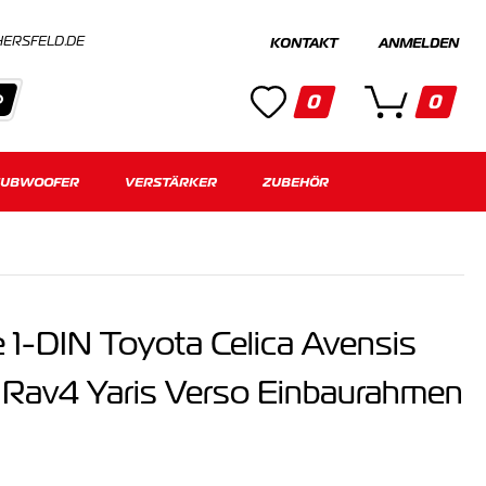
HERSFELD.DE
KONTAKT
ANMELDEN
0
0
SUBWOOFER
Kategorien
VERSTÄRKER
ZUBEHÖR
Keine Suchergebnisse gefunden.
 1-DIN Toyota Celica Avensis
Rav4 Yaris Verso Einbaurahmen