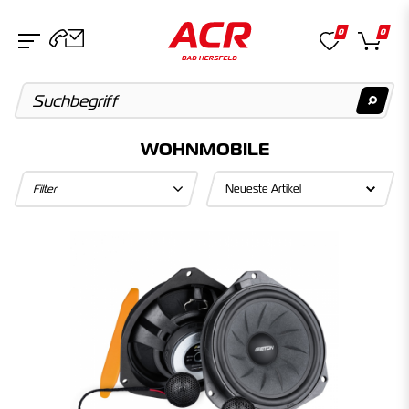
0
0
WOHNMOBILE
Suchvorschläge
Filter
Keine Suchergebnisse gefunden.
Artikel
Keine Suchergebnisse gefunden.
Kategorien
Keine Suchergebnisse gefunden.