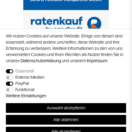
Wir nutzen Cookies auf unserer Website. Einige von diesen sind
essenziell, während andere uns helfen, diese Website und Ihre
Erfahrung zu verbessern. Weitere Informationen zu den von uns
verwendeten Cookies und Ihren Rechten als Nutzer finden Sie in
unserer
Daten­schutz­erklärung
und unserem
Impressum
.
Essenziell
Externe Medien
PayPal
Funktional
Weitere Einstellungen
Auswahl akzeptieren
© 2026 Timo Struck und Jörg Militzer GbR. Alle Rechte vorbehalten. Alle
Alle ablehnen
Preise inkl. gesetzl. MwSt. zzgl.
Versandkosten
, sofern nicht anders
angegeben.
*Gilt nur für Lieferungen innerhalb Deutschland, die Versandkosten für
Alle akzeptieren