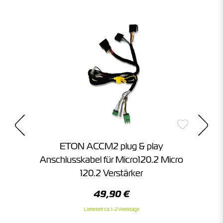
1
ETON ACCM2 plug & play
HE
Anschlusskabel für Micro120.2 Micro
120.2 Verstärker
49,90 €
Lieferzeit ca. 1-2 Werktage