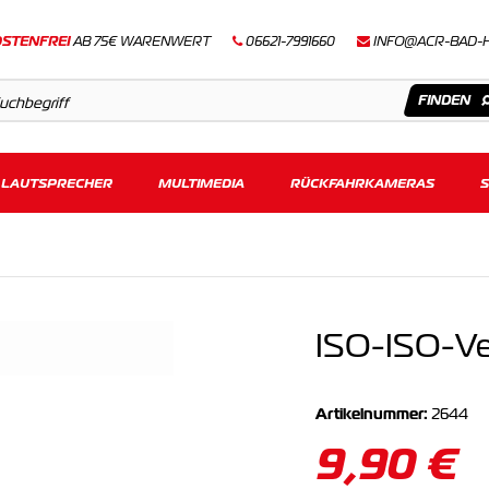
STENFREI
AB 75€ WARENWERT
06621-7991660
INFO@ACR-BAD-
LAUTSPRECHER
Artikel
MULTIMEDIA
RÜCKFAHRKAMERAS
Keine Suchergebnisse gefunden.
ISO-ISO-Ve
Artikelnummer:
2644
9,90 €