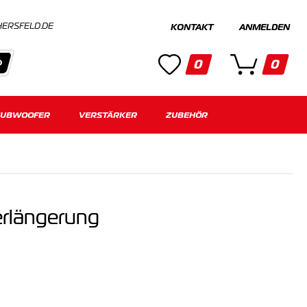
HERSFELD.DE
KONTAKT
ANMELDEN
0
0
SUBWOOFER
Kategorien
VERSTÄRKER
ZUBEHÖR
Keine Suchergebnisse gefunden.
rlängerung