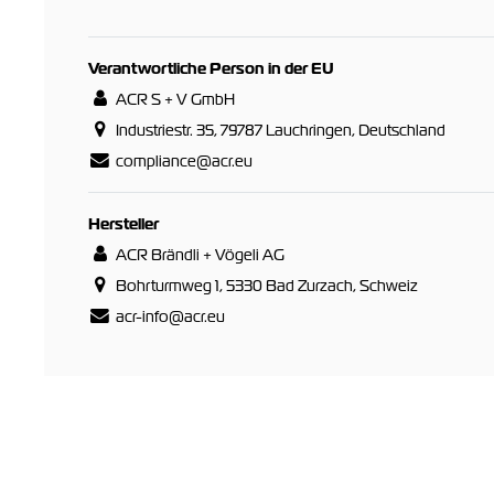
Verantwortliche Person in der EU
ACR S + V GmbH
Industriestr. 35, 79787 Lauchringen, Deutschland
compliance@acr.eu
Hersteller
ACR Brändli + Vögeli AG
Bohrturmweg 1, 5330 Bad Zurzach, Schweiz
acr-info@acr.eu