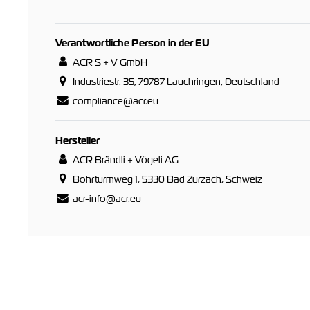
Verantwortliche Person in der EU
ACR S + V GmbH
Industriestr. 35, 79787 Lauchringen, Deutschland
compliance@acr.eu
Hersteller
ACR Brändli + Vögeli AG
Bohrturmweg 1, 5330 Bad Zurzach, Schweiz
acr-info@acr.eu