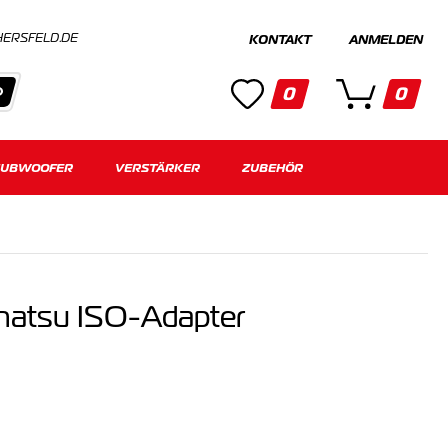
HERSFELD.DE
KONTAKT
ANMELDEN
0
0
SUBWOOFER
Kategorien
VERSTÄRKER
ZUBEHÖR
Keine Suchergebnisse gefunden.
hatsu ISO-Adapter