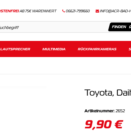
STENFREI
AB 75€ WARENWERT
06621-7991660
INFO@ACR-BAD-
LAUTSPRECHER
Artikel
MULTIMEDIA
RÜCKFAHRKAMERAS
Keine Suchergebnisse gefunden.
Toyota, Dai
Artikelnummer:
2652
9,90 €