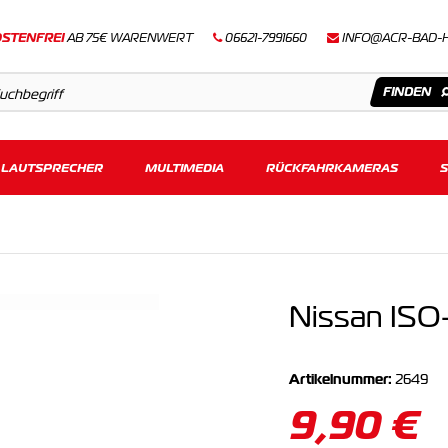
STENFREI
AB 75€ WARENWERT
06621-7991660
INFO@ACR-BAD-
LAUTSPRECHER
Artikel
MULTIMEDIA
RÜCKFAHRKAMERAS
Keine Suchergebnisse gefunden.
Nissan ISO
Artikelnummer:
2649
9,90 €