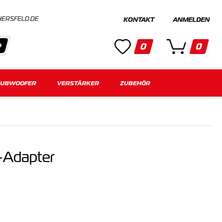
HERSFELD.DE
KONTAKT
ANMELDEN
0
0
SUBWOOFER
Kategorien
VERSTÄRKER
ZUBEHÖR
Keine Suchergebnisse gefunden.
-Adapter