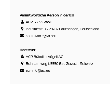
Verantwortliche Person in der EU
ACR S + V GmbH
Industriestr. 35, 79787 Lauchringen, Deutschland
compliance@acr.eu
Hersteller
ACR Brändli + Vögeli AG
Bohrturmweg 1, 5330 Bad Zurzach, Schweiz
acr-info@acr.eu